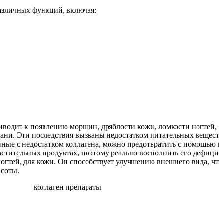
азличных функций, включая:
водит к появлению морщин, дряблости кожи, ломкости ногтей, а 
ани. Эти последствия вызваны недостатком питательных вещест
анные с недостатком коллагена, можно предотвратить с помощь
астительных продуктах, поэтому реально восполнить его дефици
ногтей, для кожи. Он способствует улучшению внешнего вида, ч
асоты.