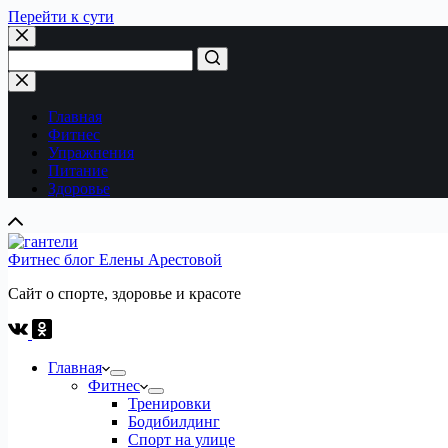
Перейти к сути
Ничего
не
найдено
Главная
Фитнес
Упражнения
Питание
Здоровье
Фитнес блог Елены Арестовой
Сайт о спорте, здоровье и красоте
Главная
Фитнес
Тренировки
Бодибилдинг
Спорт на улице