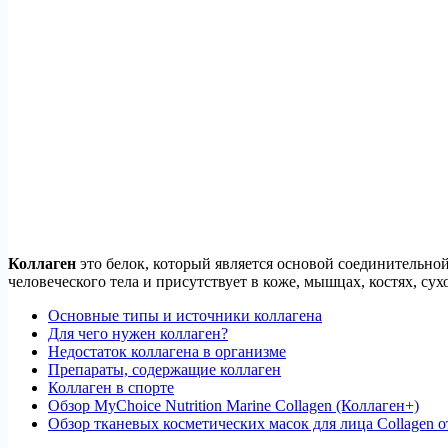
Коллаген
это белок, который является основой соединительной
человеческого тела и присутствует в коже, мышцах, костях, сух
Основные типы и источники коллагена
Для чего нужен коллаген?
Недостаток коллагена в организме
Препараты, содержащие коллаген
Коллаген в спорте
Обзор MyChoice Nutrition Marine Collagen (Коллаген+)
Обзор тканевых косметических масок для лица Collagen от