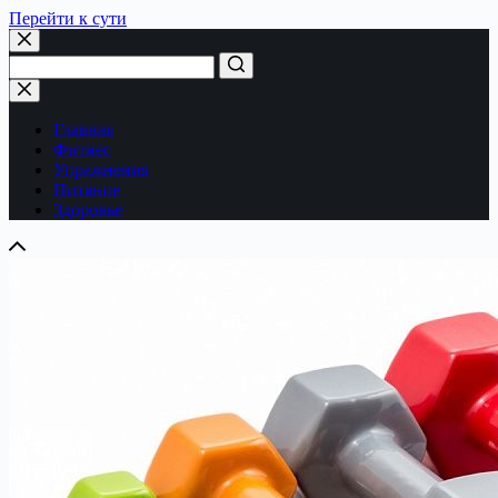
Перейти к сути
Ничего
не
найдено
Главная
Фитнес
Упражнения
Питание
Здоровье